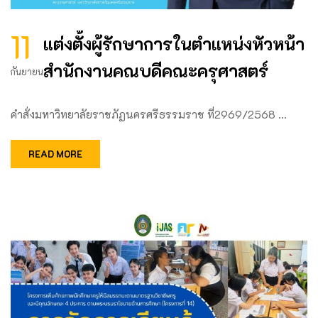
11
แต่งตั้งผู้รักษาการในตำแหน่งหัวหน้า
สำนักงานคณบดีคณะครุศาสตร์
กันยายน
คำสั่งมหาวิทยาลัยราชภัฏนครศรีธรรมราช ที่2969/2568 …
READ MORE