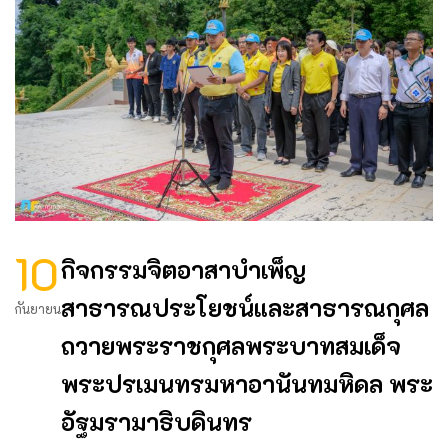
10
กิจกรรมจิตอาสาบำเพ็ญ
สาธารณประโยชน์และสาธารณกุศล
กันยายน
ถวายพระราชกุศลพระบาทสมเด็จ
พระปรเมนทรมหาอานันทมหิดล พระ
อัฐมรามาธิบดินทร