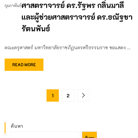
ศาสตราจารย์ ดร.รัฐพร กลิ่นมาลี
กุมภาพันธ์
และผู้ช่วยศาสตราจารย์ ดร.ธณัฐชา
รัตนพันธ์
คณะครุศาสตร์ มหาวิทยาลัยราชภัฏนครศรีธรรมราช ขอแสดง …
READ MORE
1
2
ค้นหา
ค้นหา