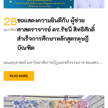
28
ขอแสดงความยินดีกับ ผู้ช่วย
ศาสตราจารย์ ดร.รัชนี สิทธิศักดิ์
กุมภาพันธ์
สำเร็จการศึกษาหลักสูตรดุษฎี
บัณฑิต
คณะครุศาสตร์ มหาวิทยาลัยราชภัฏนครศรีธรรมราช ขอแสดง …
READ MORE