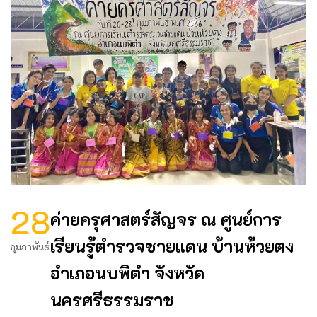
28
ค่ายครุศาสตร์สัญจร ณ ศูนย์การ
เรียนรู้ตำรวจชายแดน บ้านห้วยตง
กุมภาพันธ์
อำเภอนบพิตำ จังหวัด
นครศรีธรรมราช