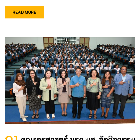
READ MORE
คณะครุศาสตร์ มรภ.นศ. จัดกิจกรรม