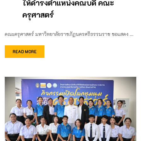
ให้ดำรงตำแหน่งคณบดี คณะ
ครุศาสตร์
คณะครุศาสตร์ มหาวิทยาลัยราชภัฏนครศรีธรรมราช ขอแสดง …
READ MORE