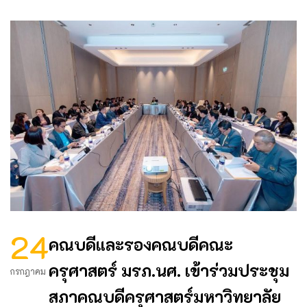
24
คณบดีและรองคณบดีคณะ
ครุศาสตร์ มรภ.นศ. เข้าร่วมประชุม
กรกฎาคม
สภาคณบดีครุศาสตร์มหาวิทยาลัย