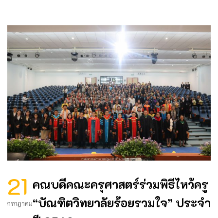
21
คณบดีคณะครุศาสตร์ร่วมพิธีไหว้ครู
“บัณฑิตวิทยาลัยร้อยรวมใจ” ประจำ
กรกฎาคม