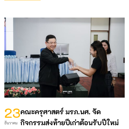
23
คณะครุศาสตร์ มรภ.นศ. จัด
กิจกรรมส่งท้ายปีเก่าต้อนรับปีใหม่
ธันวาคม