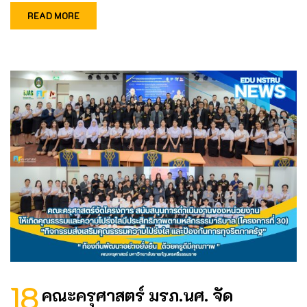
READ MORE
18
คณะครุศาสตร์ มรภ.นศ. จัด