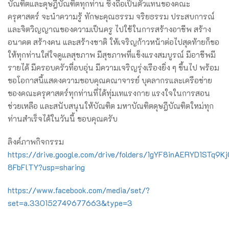
บัณฑิตและดุษฎีบัณฑิตทุกท่าน ซึ่งถือเป็นตัวแทนของคณะ
ครุศาสตร์ จะนำความรู้ ทักษะคุณธรรม จริยธรรม ประสบการณ์
และจิตวิญญาณของความเป็นครู ไปใช้ในการสร้างอาชีพ สร้าง
อนาคต สร้างคน และสร้างชาติ ให้เจริญก้าวหน้าต่อไปสุดท้ายก็ขอ
ให้ทุกท่านใส่ใจดูแลสุขภาพ มีสุขภาพที่แข็งแรงสมบูรณ์ มีอาชีพมี
รายได้ มีครอบครัวที่อบอุ่น มีความเจริญรุ่งเรืองยิ่ง ๆ ขึ้นไป พร้อม
ขอโอกาสนี้แสดงความขอบคุณคณาจารย์ บุคลากรและเครือข่าย
ของคณะครุศาสตร์ทุกท่านที่ได้ทุ่มเทแรงกาย แรงใจในการสอน
ช่วยเหลือ และสนับสนุนให้บัณฑิต มหาบัณฑิตดุษฎีบัณฑิตใหม่ทุก
ท่านสำเร็จได้ในวันนี้ ขอบคุณครับ
ลิงค์ภาพกิจกรรม
https://drive.google.com/drive/folders/1gYF8inAERYD1STq9K
8FbFlTY?usp=sharing
https://www.facebook.com/media/set/?
set=a.330152749677663&type=3