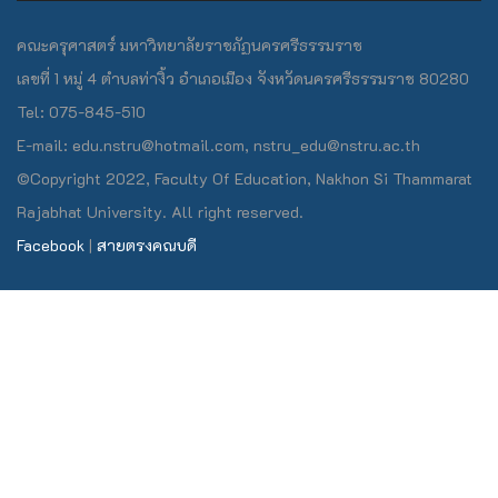
คณะครุศาสตร์ มหาวิทยาลัยราชภัฏนครศรีธรรมราช
เลขที่ 1 หมู่ 4 ตำบลท่างิ้ว อำเภอเมือง จังหวัดนครศรีธรรมราช 80280
Tel: 075-845-510
E-mail: edu.nstru@hotmail.com, nstru_edu@nstru.ac.th
©Copyright 2022, Faculty Of Education, Nakhon Si Thammarat
Rajabhat University. All right reserved.
Facebook
|
สายตรงคณบดี