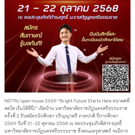
NSTRU open house 2569 “Bright Future Starts Here อนาคตที่
สดใส เริ่มได้ที่นี่!” เปิดบ้าน มหาวิทยาลัยราชภัฏนครศรีธรรมราช
ครั้งที่ 2 รับสมัครนักศึกษา ปริญญาตรี ภาคปกติ ปีการศึกษา
2569 วันที่ 21 -22 ตุลาคม 2568 ณ หอประชุมภักดีดำรงฤทธิ์
มหาวิทยาลัยราชภัฏนครศรีธรรมราช ซึ่งคณะครุศาสตร์ จะมีการ