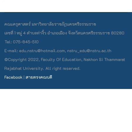
คณะครุศาสตร์ มหาวิทยาลัยราชภัฏนครศรีธรรมราช
เลขที่ 1 หมู่ 4 ตำบลท่างิ้ว อำเภอเมือง จังหวัดนครศรีธรรมราช 80280
Tel: 075-845-510
E-mail: edu.nstru@hotmail.com, nstru_edu@nstru.ac.th
©Copyright 2022, Faculty Of Education, Nakhon Si Thammarat
Rajabhat University. All right reserved.
Facebook
|
สายตรงคณบดี