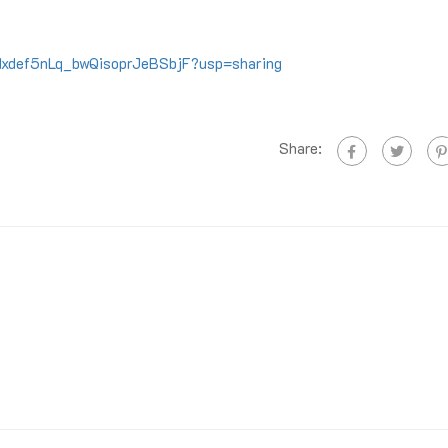
XNxdef5nLq_bwQisoprJeBSbjF?usp=sharing
Share: