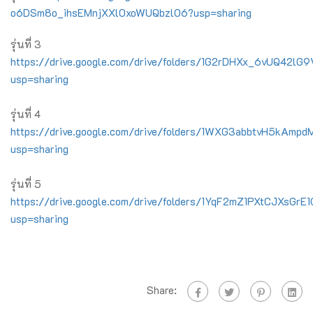
o6DSm8o_ihsEMnjXXl0xoWUQbzlO6?usp=sharing
รุ่นที่ 3
https://drive.google.com/drive/folders/1G2rDHXx_6vUQ42
usp=sharing
รุ่นที่ 4
https://drive.google.com/drive/folders/1WXG3abbtvH5kAmp
usp=sharing
รุ่นที่ 5
https://drive.google.com/drive/folders/1YqF2mZ1PXtCJXsGrE
usp=sharing
Share: