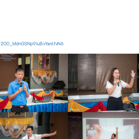
PvT2O0_MdnGSNp9iuBvYanlfvN6