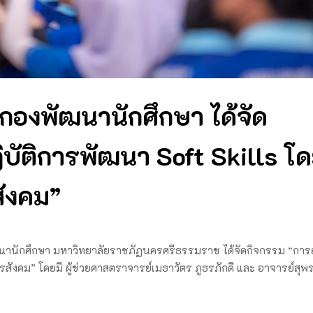
กองพัฒนานักศึกษา ได้จัด
ัติการพัฒนา Soft Skills โ
ังคม”
ัฒนานักศึกษา มหาวิทยาลัยราชภัฏนครศรีธรรมราช ได้จัดกิจกรรม “กา
สังคม” โดยมี ผู้ช่วยศาสตราจารย์เมธาวัตร ภูธรภักดี และ อาจารย์สุพ