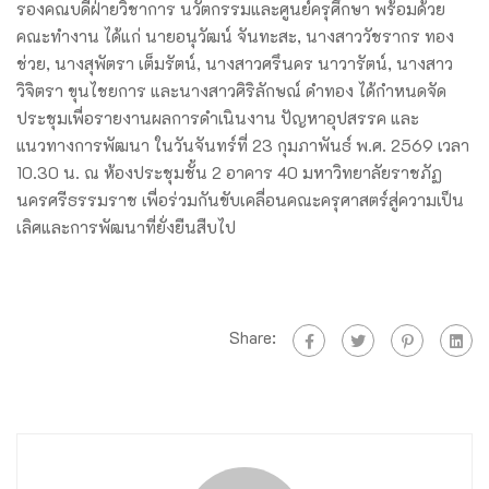
รองคณบดีฝ่ายวิชาการ นวัตกรรมและศูนย์ครุศึกษา พร้อมด้วย
คณะทำงาน ได้แก่ นายอนุวัฒน์ จันทะสะ, นางสาววัชรากร ทอง
ช่วย, นางสุพัตรา เต็มรัตน์, นางสาวศรึนคร นาวารัตน์, นางสาว
วิจิตรา ขุนไชยการ และนางสาวศิริลักษณ์ ดำทอง ได้กำหนดจัด
ประชุมเพื่อรายงานผลการดำเนินงาน ปัญหาอุปสรรค และ
แนวทางการพัฒนา ในวันจันทร์ที่ 23 กุมภาพันธ์ พ.ศ. 2569 เวลา
10.30 น. ณ ห้องประชุมชั้น 2 อาคาร 40 มหาวิทยาลัยราชภัฏ
นครศรีธรรมราช เพื่อร่วมกันขับเคลื่อนคณะครุศาสตร์สู่ความเป็น
เลิศและการพัฒนาที่ยั่งยืนสืบไป
Share: