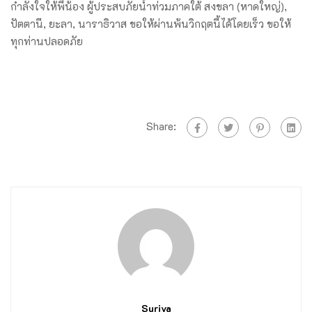
กำลังใจให้พี่น้อง ผู้ประสบภัยน้ำท่วมภาคใต้ สงขลา (หาดใหญ่),
ปัตตานี, ยะลา, นาราธิวาส ขอให้ผ่านพ้นวิกฤตนี้ได้โดยเร็ว ขอให้
ทุกท่านปลอดภัย
Share:
Suriya