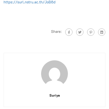
https://surl.nstru.ac.th/JoB8d
Share:
Suriya