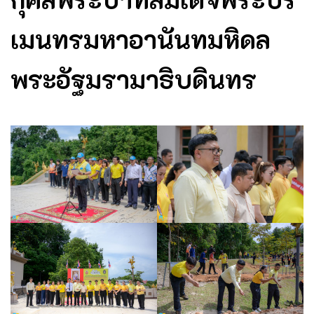
เมนทรมหาอานันทมหิดล
พระอัฐมรามาธิบดินทร