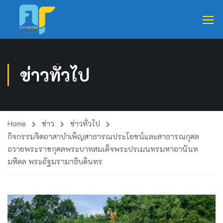
ข่าวทั่วไป
Home
ข่าว
ข่าวทั่วไป
กิจกรรมจิตอาสาบำเพ็ญสาธารณประโยชน์และสาธารณกุศล
ถวายพระราชกุศลพระบาทสมเด็จพระปรเมนทรมหาอานันท
มหิดล พระอัฐมรามาธิบดินทร