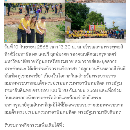
วันที่ 10 กันยายน 2568 เวลา 13.30 น. ณ บริเวณลานพระพุทธสิ
หิงค์มิ่งมหาชัย ผศ.เศณวี ฤกษ์มงคล รองคณบดีคณะครุศาสตร์
มหาวิทยาลัยราชภัฏนครศรีธรรมราช คณาจารย์และบุคลากร
ประจำคณะ ได้เข้าร่วมกิจกรรมจิตอาสา “ปลูกบานชื่นหลากสี ยินดี
บัณฑิต สู่เขามหาชัย” เนื่องในโอกาสวันคล้ายวันพระบรมราช
สมภพพระบาทสมเด็จพระปรเมนทรมหาอานันทมหิดล พระอัฐม
รามาธิบดินทร ครบรอบ 100 ปี 20 กันยายน 2568 และเพื่อร่วม
กันแสดงออกถึงความจงรักภักดีและน้อมรำลึกถึงพระ
มหากรุณาธิคุณอันหาที่สุดมิได้ที่มีต่อพระบรมราชสมภพพระบาท
สมเด็จพระปรเมนทรมหาอานันทมหิดล พระอัฐมรามาธิบดินทร
รับชมภาพกิจกรรมเพิ่มเติมได้ที่ :