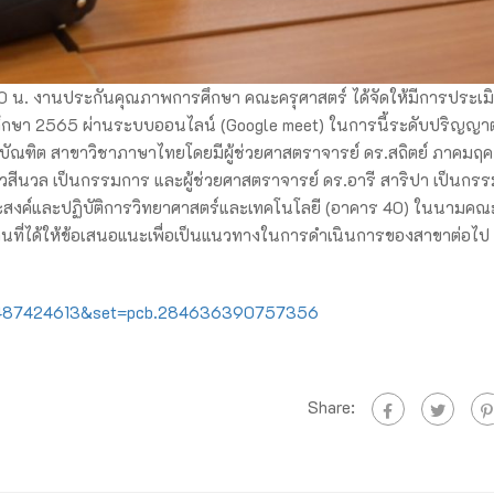
2.00 น. งานประกันคุณภาพการศึกษา คณะครุศาสตร์ ได้จัดให้มีการประเม
กษา 2565 ผ่านระบบออนไลน์ (Google meet) ในการนี้ระดับปริญญาตรี
บัณฑิต สาขาวิชาภาษาไทยโดยมีผู้ช่วยศาสตราจารย์ ดร.สถิตย์ ภาคมฤค 
วสีนวล เป็นกรรมการ และผู้ช่วยศาสตราจารย์ ดร.อารี สาริปา เป็นกร
ะสงค์และปฏิบัติการวิทยาศาสตร์และเทคโนโลยี (อาคาร 40) ในนามคณ
ี่ได้ให้ข้อเสนอแนะเพื่อเป็นแนวทางในการดำเนินการของสาขาต่อไป
30487424613&set=pcb.284636390757356
Share: