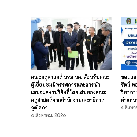
คณะครุศาสตร์ มรภ.นศ. ต้อนรับคณะ
ขอแสดง
ผู้เยี่ยมชมนิทรรศการและการนำ
รัตน์ 
เสนอผลงานวิจัยที่โดยเด่นของคณะ
วิชาภา
ครุศาสตร์จากสำนักงานเลขาธิการ
ตำแหน่
วุฒิสภา
4 สิงหา
6 สิงหาคม, 2026