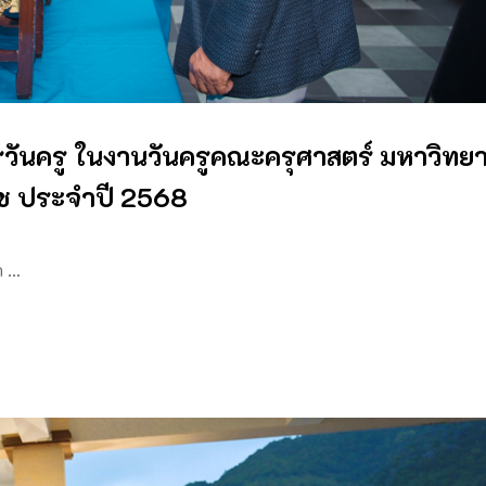
ันครู ในงานวันครูคณะครุศาสตร์ มหาวิทยา
ช ประจำปี 2568
ก …