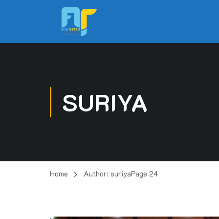
SURIYA
Home
Author: suriya
Page 24