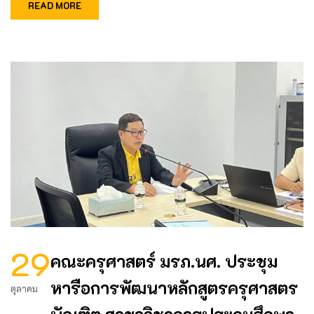
READ MORE
29
คณะครุศาสตร์ มรภ.นศ. ประชุม
หารือการพัฒนาหลักสูตรครุศาสตร
ตุลาคม