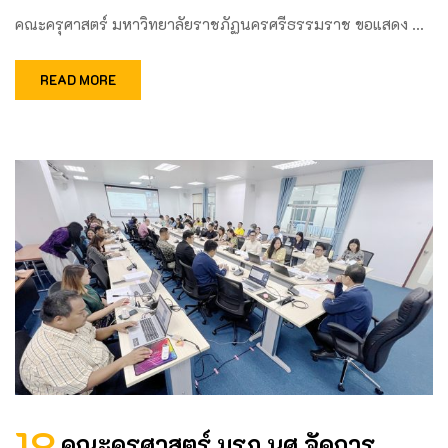
คณะครุศาสตร์ มหาวิทยาลัยราชภัฏนครศรีธรรมราช ขอแสดง …
READ MORE
18
คณะครุศาสตร์ มรภ.นศ.จัดการ