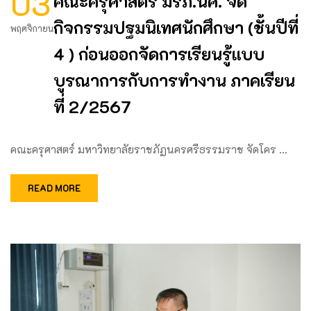
03
คณะครุศาสตร์ มรภ.นศ. จัด
กิจกรรมปฐมนิเทศนักศึกษา (ชั้นปีที่
พฤศจิกายน
4 ) ก่อนออกจัดการเรียนรู้แบบ
บูรณาการกับการทำงาน ภาคเรียน
ที่ 2/2567
คณะครุศาสตร์ มหาวิทยาลัยราชภัฏนครศรีธรรมราช จัดโคร …
READ MORE