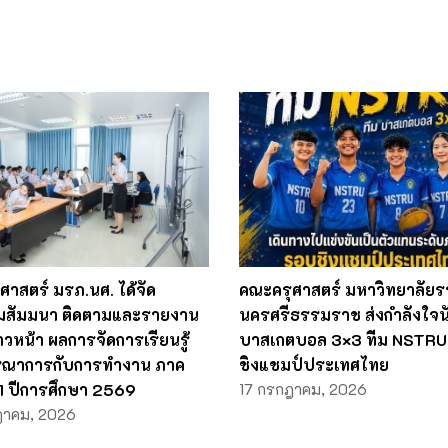
ศาสตร์ มรภ.นศ. ได้จัด
คณะครุศาสตร์ มหาวิทยาลัยร
มสัมมนา ติดตามและรายงาน
นครศรีธรรมราช ส่งกำลังใจน
วหน้า ผลการจัดการเรียนรู้
บาสเกตบอล 3×3 ทีม NSTRU 
รณาการกับการทำงาน ภาค
ชิงแชมป์ประเทศไทย
่ 1 ปีการศึกษา 2569
17 กรกฎาคม, 2026
ฎาคม, 2026