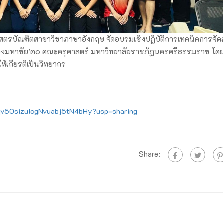
ุศาสตรบัณฑิตสาขาวิชาภาษาอังกฤษ จัดอบรมเชิงปฏิบัติการเทคนิคการจัด
ณ ห้องมหาชัย’๓๐ คณะครุศาสตร์ มหาวิทยาลัยราชภัฏนครศรีธรรมราช โดย
ห้เกียรติเป็นวิทยากร
xnqv50sizuIcgNvuabj5tN4bHy?usp=sharing
Share: