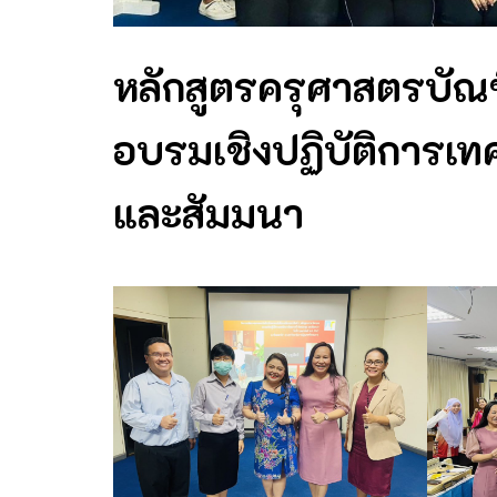
หลักสูตรครุศาสตรบัณ
อบรมเชิงปฏิบัติการเท
และสัมมนา