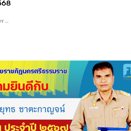
568
จาร …