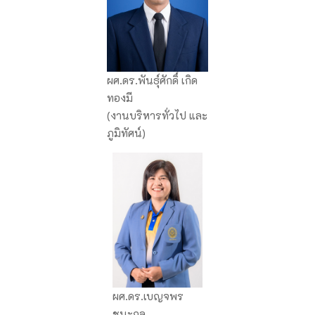
ผศ.ดร.พันธุ์ศักดิ์ เกิด
ทองมี
(งานบริหารทั่วไป และ
ภูมิทัศน์)
ผศ.ดร.เบญจพร
ชนะกุล