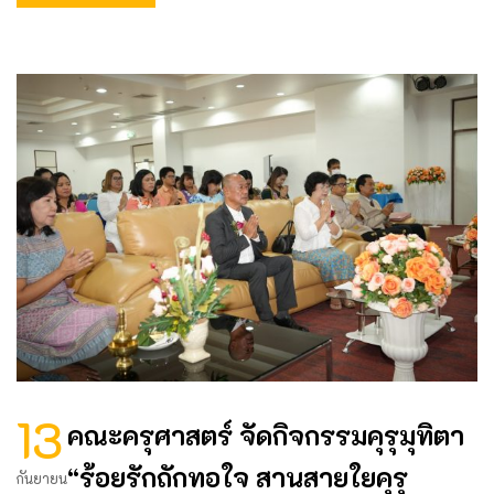
13
คณะครุศาสตร์ จัดกิจกรรมคุรุมุทิตา
“ร้อยรักถักทอใจ สานสายใยคุรุ
กันยายน