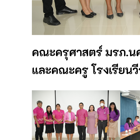
คณะครุศาสตร์ มรภ.นศ
และคณะครู โรงเรียนวีร