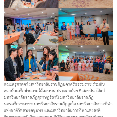
คณะครุศาสตร์ มหาวิทยาลัยราชภัฏนครศรีธรรมราช ร่วมกับ
สถาบันเครือข่ายภาคใต้ตอนบน ประกอบด้วย 5 สถาบัน ได้แก่
มหาวิทยาลัยราชภัฏสุราษฎร์ธานี มหาวิทยาลัยราชภัฏ
นครศรีธรรมราช มหาวิทยาลัยราชภัฏภูเก็ต มหาวิทยาลัยการกีฬา
แห่งชาติวิทยาเขตชุมพร และมหาวิทยาลัยการกีฬาแห่งชาติ
วิทยาเขตกระบี่ จัดการอบรมปฏิบัติการชุมชนการเรียนรู้ทาง