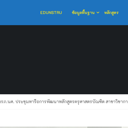
EDUNSTRU
ข้อมูลพื้นฐาน
หลักสูตร
มรภ.นศ. ประชุมหารือการพัฒนาหลักสูตรครุศาสตรบัณฑิต สาขาวิชาก