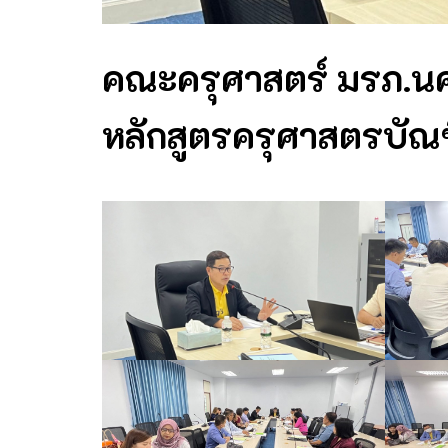
คณะครุศาสตร์ มรภ.น
หลักสูตรครุศาสตรบัณ