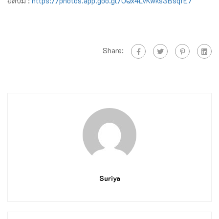
อัลบั้ม :
https://photos.app.goo.gl/UQx4LvKwks3BsqfE7
Share:
Suriya