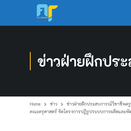
ข่าวฝ่ายฝึกประ
Home
ข่าว
ข่าวฝ่ายฝึกประสบการณ์วิชาชีพครู
คณะครุศาสตร์ จัดโครงการปฏิรูประบบการผลิตและพัฒน