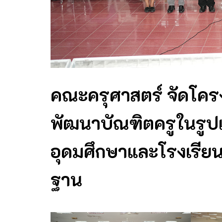
คณะครุศาสตร์ จัดโค
พัฒนาบัณฑิตครูในรูป
อุดมศึกษาและโรงเรียนใ
ฐาน