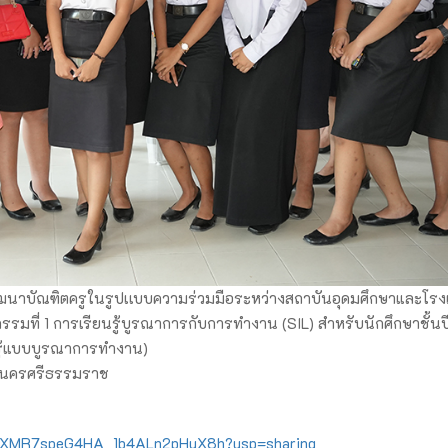
ฒนาบัณฑิตครูในรูปเเบบความร่วมมือระหว่างสถาบันอุดมศึกษาและโรง
จกรรมที่ 1 การเรียนรู้บูรณาการกับการทำงาน (SIL) สำหรับนักศึกษาชั้นปีท
นรู้แบบบูรณาการทำงาน)
ัฏนครศรีธรรมราช
DpmTXMR7speG4HA_1b4ALn2pHuX8h?usp=sharing