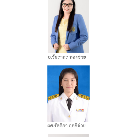
อ.วัชรากร ทองช่วย
ผศ.รัตติยา ฤทธิช่วย