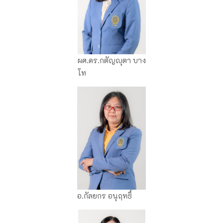
ผศ.ดร.กตัญญุตา บาง
โท
อ.กัลยกร อนุฤทธิ์