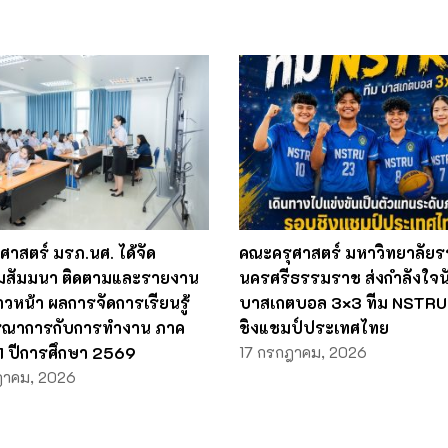
ศาสตร์ มรภ.นศ. ได้จัด
คณะครุศาสตร์ มหาวิทยาลัยร
มสัมมนา ติดตามและรายงาน
นครศรีธรรมราช ส่งกำลังใจน
วหน้า ผลการจัดการเรียนรู้
บาสเกตบอล 3×3 ทีม NSTRU 
รณาการกับการทำงาน ภาค
ชิงแชมป์ประเทศไทย
่ 1 ปีการศึกษา 2569
17 กรกฎาคม, 2026
ฎาคม, 2026