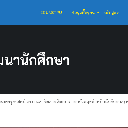
EDUNSTRU
ข้อมูลพื้นฐาน
หลักสูตร
นานักศึกษา
คณะครุศาสตร์ มรภ.นศ. จัดค่ายพัฒนาภาษาอังกฤษสำหรับนักศึกษาครุศาสต