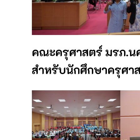
คณะครุศาสตร์ มรภ.นศ
สำหรับนักศึกษาครุศาสตร์