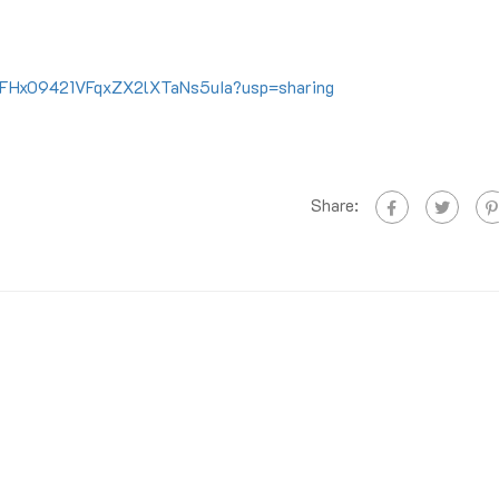
UVFFHxO9421VFqxZX2lXTaNs5uIa?usp=sharing
Share: