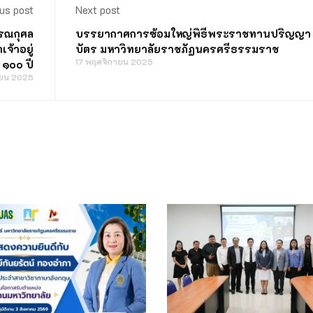
us post
Next post
รณกุศล
บรรยากาศการซ้อมใหญ่พิธีพระราชทานปริญญา
จ้าอยู่
บัตร มหาวิทยาลัยราชภัฏนครศรีธรรมราช
17 พฤศจิกายน 2025
 ๑๐๐ ปี
ายน 2025