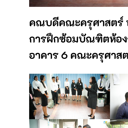
คณบดีคณะครุศาสตร์ พร
การฝึกซ้อมบัณฑิตห้อง
อาคาร 6 คณะครุศาสต