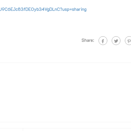
hjIpU9C6EJc83fDE0yb34VgDLnC?usp=sharing
Share: