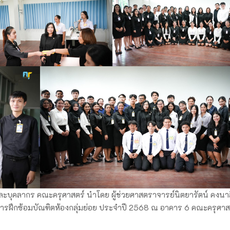
ละบุคลากร คณะครุศาสตร์ นำโดย ผู้ช่วยศาสตราจารย์นิตยารัตน์ คงนา
การฝึกซ้อมบัณฑิตห้องกลุ่มย่อย ประจำปี 2568 ณ อาคาร 6 คณะครุศาส