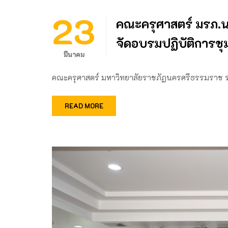
23
คณะครุศาสตร์ มรภ.นศ
จัดอบรมปฏิบัติการชุม
มีนาคม
คณะครุศาสตร์ มหาวิทยาลัยราชภัฏนครศรีธรรมราช ร
READ MORE