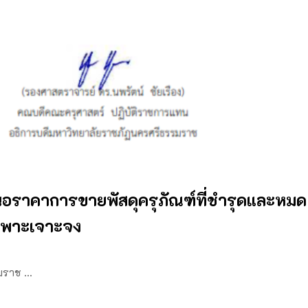
อราคาการขายพัสดุครุภัณฑ์ที่ชํารุดและหมด
เฉพาะเจาะจง
รมราช …