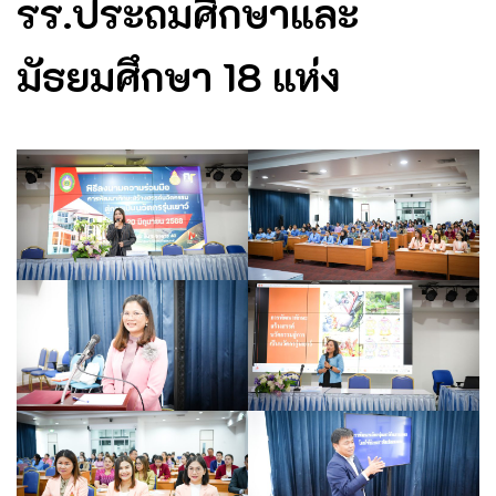
รร.ประถมศึกษาและ
มัธยมศึกษา 18 แห่ง